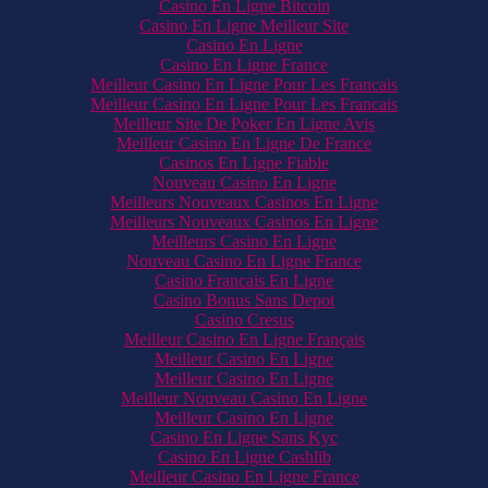
Casino En Ligne Bitcoin
Casino En Ligne Meilleur Site
Casino En Ligne
Casino En Ligne France
Meilleur Casino En Ligne Pour Les Francais
Meilleur Casino En Ligne Pour Les Francais
Meilleur Site De Poker En Ligne Avis
Meilleur Casino En Ligne De France
Casinos En Ligne Fiable
Nouveau Casino En Ligne
Meilleurs Nouveaux Casinos En Ligne
Meilleurs Nouveaux Casinos En Ligne
Meilleurs Casino En Ligne
Nouveau Casino En Ligne France
Casino Francais En Ligne
Casino Bonus Sans Depot
Casino Cresus
Meilleur Casino En Ligne Français
Meilleur Casino En Ligne
Meilleur Casino En Ligne
Meilleur Nouveau Casino En Ligne
Meilleur Casino En Ligne
Casino En Ligne Sans Kyc
Casino En Ligne Cashlib
Meilleur Casino En Ligne France