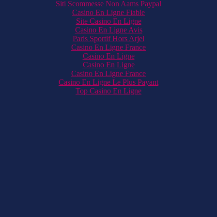
Siti Scommesse Non Aams Paypal
Casino En Ligne Fiable
Site Casino En Ligne
Casino En Ligne Avis
Paris Sportif Hors Arjel
Casino En Ligne France
Casino En Ligne
Casino En Ligne
Casino En Ligne France
Casino En Ligne Le Plus Payant
Top Casino En Ligne