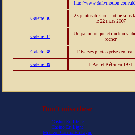
http://www.dailymotion.com/ald
23 photos de Constantine sous l
Galerie 36
le 22 mars 2007
Un panoramique et quelques ph
Galerie 37
rocher
Galerie 38
Diverses photos prises en mai
Galerie 39
L'Aïd el Kébir en 1971
Don't miss these
Casino En Ligne
Casino En Ligne
Meilleur Casino En Ligne