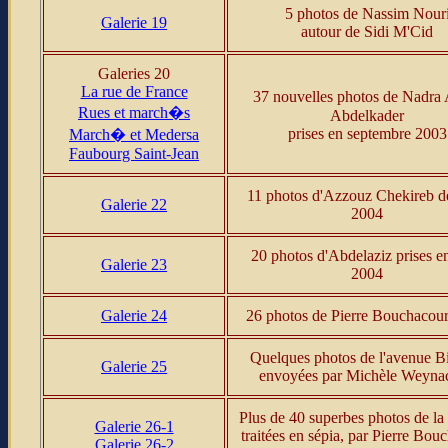
5 photos de Nassim Nour
Galerie 19
autour de Sidi M'Cid
Galeries 20
La rue de France
37 nouvelles photos de Nadra
Rues et march�s
Abdelkader
prises en septembre 2003
March� et Medersa
Faubourg Saint-Jean
11 photos d'Azzouz Chekireb d
Galerie 22
2004
20 photos d'Abdelaziz prises en
Galerie 23
2004
Galerie 24
26 photos de Pierre Bouchacour
Quelques photos de l'avenue Bi
Galerie 25
envoyées par Michèle Weynac
Plus de 40 superbes photos de la
Galerie 26-1
traitées en sépia, par Pierre Bou
Galerie 26-2