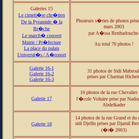
Galeries 15
Le cimeti�re chr�tien
Plusieurs s�ries de photos prise
De la Pyramide � la
mars 2003
Br�che
par A�ssa Benhadouche
Le march� couvert
Mairie / Pr�fecture
Au total 70 photos !
La place du palais
Universit�s / A�roport
Galerie 16-1
31
photos de Sidi Mabrou
Galerie 16-2
prises par Charmat Hiche
Galerie 16-3
16 photos de la rue Chevalier 
Galerie 17
l'�cole Voltaire prise par Nad
Abdelkader
14 photos de la rue Grand et du 
sidi Djellis prises par Djamil B
Galerie 18
(�t� 2003)