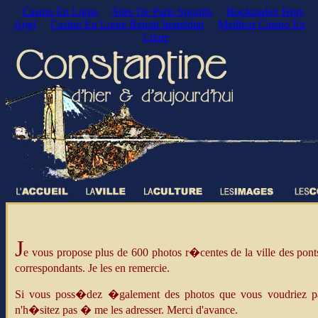
Casino En Ligne
Sites De Paris Sportifs
Bookmaker Hors
Arjel
Casino En Ligne Retrait Immédiat
Meilleur Casino En
Ligne
J
e vous propose plus de 600 photos r�centes de la ville des po
correspondants. Je les en remercie.
Si vous poss�dez �galement des photos que vous voudriez part
n'h�sitez pas � me les adresser. Merci d'avance.