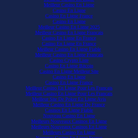
Meilleur Casino En Ligne
Casino En Ligne
Casino En Ligne France
Casino En Ligne
Meilleur Casino En Ligne 2025
Meilleur Casino En Ligne Francais
Casino En Ligne En France
Casino En Ligne En France
Meilleur Casino En Ligne Fiable
Meilleur Casino En Ligne Français
Casino Crypto Liste
Casino En Ligne Bitcoin
Casino En Ligne Meilleur Site
Casino En Ligne
Casino En Ligne France
Meilleur Casino En Ligne Pour Les Francais
Meilleur Casino En Ligne Pour Les Francais
Meilleur Site De Poker En Ligne Avis
Meilleur Casino En Ligne De France
Casinos En Ligne Fiable
Nouveau Casino En Ligne
Meilleurs Nouveaux Casinos En Ligne
Meilleurs Nouveaux Casinos En Ligne
Meilleurs Casino En Ligne
Nouveau Casino En Ligne France