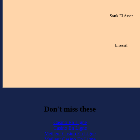
Souk El Asser
Erressif
Don't miss these
Casino En Ligne
Casino En Ligne
Meilleur Casino En Ligne
Meilleur Casino En Ligne