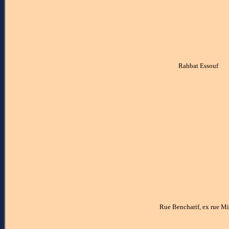
Rahbat Essouf
Rue Bencharif, ex rue Mi