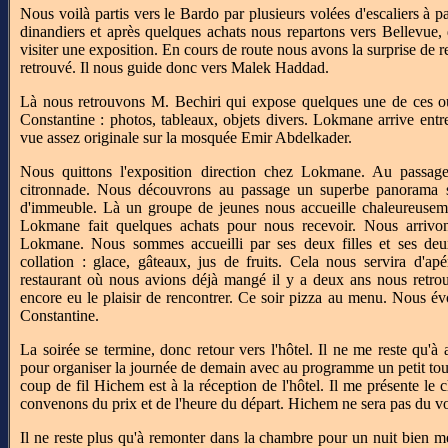
Nous voilà partis vers le Bardo par plusieurs volées d'escaliers à p
dinandiers et après quelques achats nous repartons vers Bellevue
visiter une exposition. En cours de route nous avons la surprise de 
retrouvé. Il nous guide donc vers Malek Haddad.
Là nous retrouvons M. Bechiri qui expose quelques une de ces ouvr
Constantine : photos, tableaux, objets divers. Lokmane arrive entre
vue assez originale sur la mosquée Emir Abdelkader.
Nous quittons l'exposition direction chez Lokmane. Au passage
citronnade. Nous découvrons au passage un superbe panorama su
d'immeuble. Là un groupe de jeunes nous accueille chaleureuse
Lokmane fait quelques achats pour nous recevoir. Nous arrivon
Lokmane. Nous sommes accueilli par ses deux filles et ses deu
collation : glace, gâteaux, jus de fruits. Cela nous servira d'apér
restaurant où nous avions déjà mangé il y a deux ans nous retr
encore eu le plaisir de rencontrer. Ce soir pizza au menu. Nous 
Constantine.
La soirée se termine, donc retour vers l'hôtel. Il ne me reste qu'
pour organiser la journée de demain avec au programme un petit tour
coup de fil Hichem est à la réception de l'hôtel. Il me présente 
convenons du prix et de l'heure du départ. Hichem ne sera pas du v
Il ne reste plus qu'à remonter dans la chambre pour un nuit bien méri