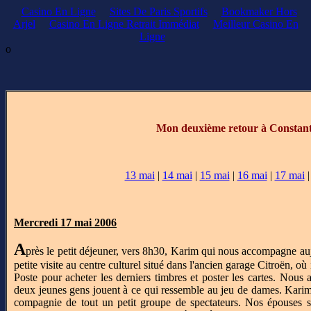
Casino En Ligne
Sites De Paris Sportifs
Bookmaker Hors
Arjel
Casino En Ligne Retrait Immédiat
Meilleur Casino En
Ligne
o
Mon deuxième retour à Constant
13 mai
|
14 mai
|
15 mai
|
16 mai
|
17 mai
Mercredi 17 mai 2006
A
près le petit déjeuner, vers 8h30, Karim qui nous accompagne auj
petite visite au centre culturel situé dans l'ancien garage Citroën, où
Poste pour acheter les derniers timbres et poster les cartes. Nous 
deux jeunes gens jouent à ce qui ressemble au jeu de dames. Karim
compagnie de tout un petit groupe de spectateurs. Nos épouses so