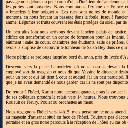
passage nous jetons un petit coup d'oil à l'intérieur de l'ancienne 
les portes sont ouvertes. Nous continuons l'ex rue de France et
« bracelets à leur poignet ». Les rues sont noires de monde et
montons, en nous frayant un passage dans la foule, jusqu'à l'ancie
animé. Légumes et fruits couvrent les étals protégés du soleil par de 
Un peu plus loin nous arrivons devant l'ancien palais de justice
édifice est transformé en un centre de formation pour les Imams. O
bâtiment : salle de cours, chambres des étudiants, salle de prières
avons la surprise de découvrir le tombeau de Salah Bey dans ce qui f
Notre périple se prolonge jusqu'au bord du ravin, près du lycée d'A
Descente vers la place Lamoricière où nous passons devant la l
employé sort du magasin et nous dit que Yassine le directeur désire
pour un projet qui lui tient à cour et auquel j'ai un peu participé.
que je lui avais demandé de nous garder, car ils ne sont pas disponi
De retour à l'hôtel, Karim notre accompagnateur, nous laisse car il
de ses collègues prendra le relais vers 14 heures. Nous trouvons u
Rouault de Fleury. Poulet ou brochettes au menu.
Nous regagnons l'hôtel vers 14h15, mais personne ne nous attend.
au magasin d'artisanat situé en face de l'hôtel. Toujours pas d'a
portable et en gros notre parcours à la réception de l'hôtel au cas o