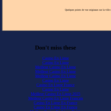
Quelques points de vue originaux sur la ville
Don't miss these
Casino En Ligne
Casino En Ligne
Meilleur Casino En Ligne
Meilleur Casino En Ligne
Meilleur Casino En Ligne
Casino En Ligne
Casino En Ligne France
Casino En Ligne
Meilleur Casino En Ligne 2025
Meilleur Casino En Ligne Francais
Casino En Ligne En France
Casino En Ligne En France