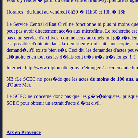
Pour s’y rendre � partir du centre-ville en tramway, prendre la li
Horaires : du lundi au vendredi 8h30 � 11h30 et 13h � 16h.
Le Service Central d'Etat Civil ne fonctionne ni plus ni moins q
peut pas avoir directement acc�s aux microfilms. Le recherche est
pas d'un service d'archives, comme ceux auxquels ont g�n�ralem
est possible d'obtenir dans la demi-heure qui suit, une copie, su
demand�, s'il existe bien s�r. Ceci dit, les demandes d'actes peu
al�atoire et en tout cas les d�lais sont tr�s tr�s tr�s longs !!. ).
Internet : http://www.diplomatie.gouv.fr/etrangers/scec/demande.ht
NB :Le SCEC ne poss�de que les actes
de moins de 100 ans
, 
d'Outre Mer.
Le SCEC ne concerne donc pas que les g�n�alogistes, puisque 
SCEC pour obtenir un extrait d'acte d'�tat civil.
Aix en Provence