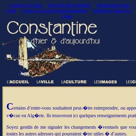
Casino En Ligne
Sites De Paris Sportifs
Bookmaker Hors
Arjel
Casino En Ligne Retrait Immédiat
Meilleur Casino En
Ligne
C
ertains d’entre-vous souhaitent peut-�tre entreprendre, ou appr
v�cue en Alg�rie. Ils trouveront ici quelques renseignements pratiq
Soyez gentils de me signaler les changements �ventuels que vou
toutes les autres adresses qui pourraient �tre utiles � d’autres.