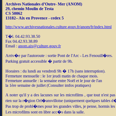
Archives Nationales d’Outre- Mer (ANOM)
29, chemin Moulin de Testa
CS 50062
13182– Aix en Provence - cedex 5
http://www.archivesnationales.culture.gouv.fr/anom/fr/index.html
T�l. 04.42.93.38.50
Fax 04.42.93.38.89
Email :
anom.aix@culture.gouv.fr
Arriv�e par l'autoroute : sortie Pont de l'Arc - Les Fenouill�res.
Parking gratuit accessible � partir de 9h.
Horaires : du lundi au vendredi 9h � 17h (sans interruption).
Fermeture mensuelle : le 1er jeudi matin de chaque mois.
Fermeture annuelle :
l
a semaine entre Noël et le jour de l'an
la 1ère semaine de juillet (Consulter imfos pratiques)
A noter qu'il y a des lacunes sur les microfilms , que tout n'est
rien sur la r�gion Orl�ansvilloise (uniquement quelques tables d
Pas trop de probl�mes pour les grandes villes, je pense, hormis les
Les microfilms sont en libre acc�s dans la salle.