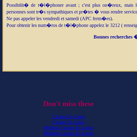
Possibilit� de t�l�phoner avant ; c'est plus on�reux, mais le 
personnes sont tr�s sympathiques et pr�tes � vous rendre service
Ne pas appeler les vendredi et samedi (APC ferm�es).
Pour obtenir les num�ros de t�l�phone appelez le 3212 ( renseig
Bonnes recherches �
Don't miss these
Casino En Ligne
Casino En Ligne
Meilleur Casino En Ligne
Meilleur Casino En Ligne