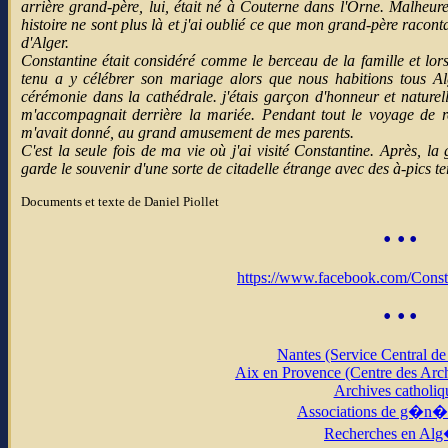
arrière grand-père, lui, était né à Couterne dans l'Orne. Malheu
histoire ne sont plus là et j'ai oublié ce que mon grand-père raconta
d'Alger.
Constantine était considéré comme le berceau de la famille et lor
tenu a y célébrer son mariage alors que nous habitions tous Al
cérémonie dans la cathédrale. j'étais garçon d'honneur et naturel
m'accompagnait derrière la mariée. Pendant tout le voyage de re
m'avait donné, au grand amusement de mes parents.
C'est la seule fois de ma vie où j'ai visité Constantine. Après, la 
garde le souvenir d'une sorte de citadelle étrange avec des à-pics ter
Documents et texte de Daniel Piollet
•
•
•
https://www.facebook.com/Const
•
•
•
Nantes (Service Central de 
Aix en Provence (Centre des Arc
Archives catholiq
Associations de g�n�a
Recherches en Alg