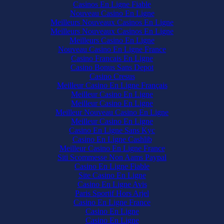
Casinos En Ligne Fiable
Nouveau Casino En Ligne
Meilleurs Nouveaux Casinos En Ligne
Meilleurs Nouveaux Casinos En Ligne
Meilleurs Casino En Ligne
Nouveau Casino En Ligne France
Casino Francais En Ligne
Casino Bonus Sans Depot
Casino Cresus
Meilleur Casino En Ligne Français
Meilleur Casino En Ligne
Meilleur Casino En Ligne
Meilleur Nouveau Casino En Ligne
Meilleur Casino En Ligne
Casino En Ligne Sans Kyc
Casino En Ligne Cashlib
Meilleur Casino En Ligne France
Siti Scommesse Non Aams Paypal
Casino En Ligne Fiable
Site Casino En Ligne
Casino En Ligne Avis
Paris Sportif Hors Arjel
Casino En Ligne France
Casino En Ligne
Casino En Ligne