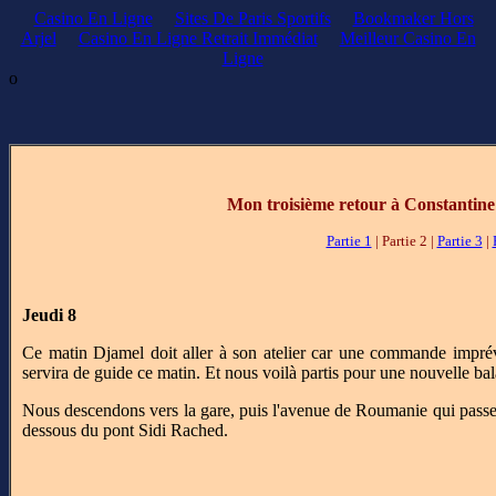
Casino En Ligne
Sites De Paris Sportifs
Bookmaker Hors
Arjel
Casino En Ligne Retrait Immédiat
Meilleur Casino En
Ligne
o
Mon troisième retour à Constantin
Partie 1
| Partie 2 |
Partie 3
|
Jeudi 8
Ce matin Djamel doit aller à son atelier car une commande imprév
servira de guide ce matin. Et nous voilà partis pour une nouvelle bal
Nous descendons vers la gare, puis l'avenue de Roumanie qui passe d
dessous du pont Sidi Rached.