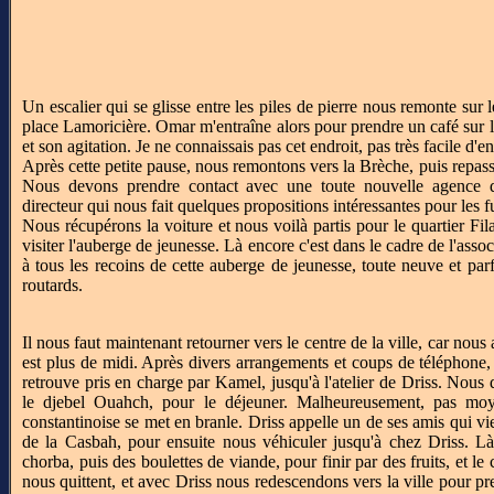
Un escalier qui se glisse entre les piles de pierre nous remonte sur 
place Lamoricière. Omar m'entraîne alors pour prendre un café sur l
et son agitation. Je ne connaissais pas cet endroit, pas très facile d'
Après cette petite pause, nous
remontons vers la Brèche, puis repass
Nous devons prendre contact avec une toute nouvelle agence
directeur qui nous fait quelques propositions intéressantes pour les 
Nous récupérons la voiture et nous voilà partis pour le quartier F
visiter l'auberge de jeunesse. Là encore c'est dans le cadre de l'ass
à tous les recoins de cette auberge de jeunesse, toute neuve et pa
routards.
Il nous faut maintenant retourner vers le centre de la ville, car nou
est plus de midi. Après divers arrangements et coups de téléphone, 
retrouve pris en charge par Kamel, jusqu'à l'atelier de Driss. Nous
le djebel Ouahch, pour le déjeuner. Malheureusement, pas moye
constantinoise se met en branle.
Driss appelle un de ses amis qui vi
de la Casbah, pour ensuite nous véhiculer jusqu'à chez Driss. Là 
chorba, puis des boulettes de viande, pour finir par des fruits, et 
nous quittent, et avec Driss nous redescendons vers la ville pour p