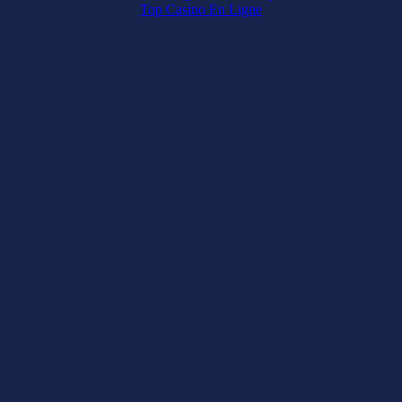
Top Casino En Ligne