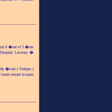
oudiat 6 �me et 5 �me
l'hopital Laveran �
lle �cole ( Voltaire )
l'autre tenant la main