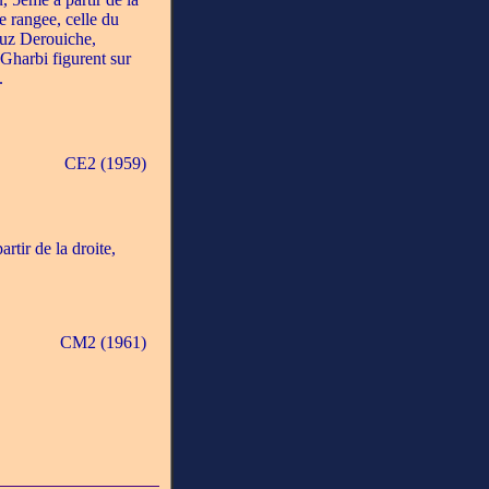
e rangee, celle du
uz Derouiche,
Gharbi figurent sur
.
CE2 (1959)
rtir de la droite,
CM2 (1961)