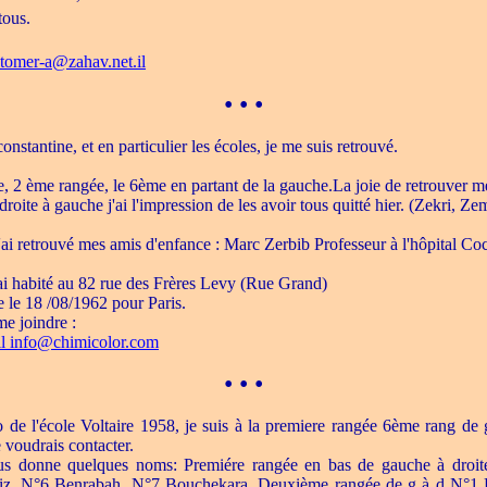
tous.
tomer-a@zahav.net.il
• • •
constantine, et en particulier les écoles, je me suis retrouvé.
.
, 2 ème rangée, le 6ème en partant de la gauche.La joie de retrouver m
oite à gauche j'ai l'impression de les avoir tous quitté hier. (Zekri, Zem
j'ai retrouvé mes amis d'enfance : Marc Zerbib Professeur à l'hôpital Coc
'ai habité au 82 rue des Frères Levy (Rue Grand)
ne le 18 /08/1962 pour Paris.
e joindre :
il
info@chimicolor.com
• • •
to de l'école Voltaire 1958, je suis à la premiere rangée 6ème rang de 
voudrais contacter.
ous donne quelques noms: Premiére rangée en bas de gauche à droi
ziz, N°6 Benrabah, N°7 Bouchekara. Deuxième rangée de g à d N°1 