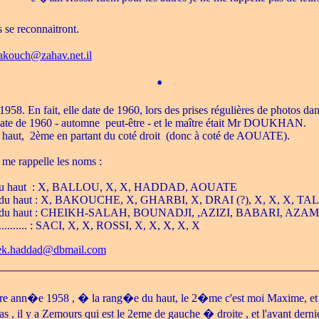
 se reconnaitront.
akouch@zahav.net.il
•
958. En fait, elle date de 1960, lors des prises régulières de photos dan
date de 1960 - automne peut-être - et le maître était Mr DOUKHAN.
du haut, 2ème en partant du coté droit (donc à coté de AOUATE).
 me rappelle les noms :
ti du haut : X, BALLOU, X, X, HADDAD, AOUATE
ir du haut : X, BAKOUCHE, X, GHARBI, X, DRAI (?), X, X, X, TA
tir du haut : CHEIKH-SALAH, BOUNADJI, ,AZIZI, BABARI, AZAM (
............ : SACI, X, X, ROSSI, X, X, X, X, X
ek.haddad@dbmail.com
re ann�e 1958 , � la rang�e du haut, le 2�me c'est moi Maxime, e
 , il y a Zemours qui est le 2eme de gauche � droite , et l'avant der