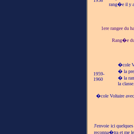
1958
rang�e il y 
1ere rangee du 
Rang�e du 
�cole V
� la pre
1959-
� la ran
1960
la classe
�cole Voltaire ave
J'envoie ici quelque
reconna�tra et me le 