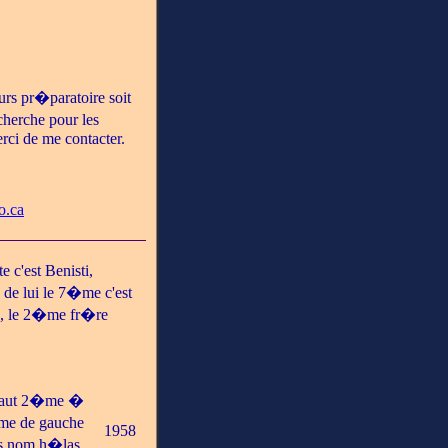
urs pr�paratoire soit
cherche pour les
rci de me contacter.
o.ca
e c'est Benisti,
de lui le 7�me c'est
, le 2�me fr�re
 haut 2�me �
�me de gauche
1958
urs nom h�las.