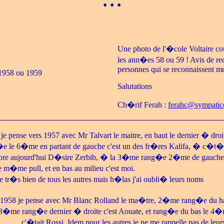
• • •
Une photo de l'�cole Voltaire co
les ann�es 58 ou 59 ! Avis de re
personnes qui se reconnaissent me
1958 ou 1959
Salutations
Ch�rif Ferah :
ferahc@sympatic
je pense vers 1957 avec Mr Talvart le maitre, en haut le dernier � droit
le 6�me en partant de gauche c'est un des fr�res Kalifa, � c�t� 
ore aujourd'hui D�sire Zerbib, � la 3�me rang�e 2�me de gauche
e m�me pull, et en bas au milieu c'est moi.
e tr�s bien de tous les autres mais h�las j'ai oubli� leurs noms
n 1958 je pense avec Mr Blanc Rolland le ma�tre, 2�me rang�e du
, 3�me rang�e dernier � droite c'est Aouate, et rang�e du bas le 4
c'�tait Rossi. Idem pour les autres je ne me rappelle pas de le