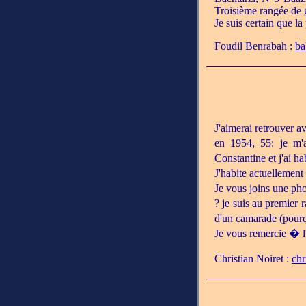
Troisième rangée de
Je suis certain que l
Foudil Benrabah :
ba
J'aimerai retrouver 
en 1954, 55: je m'
Constantine et j'ai h
J'habite actuellement
Je vous joins une pho
? je suis au premier 
d'un camarade (pourq
Je vous remercie � l
Christian Noiret :
chr