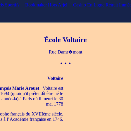
is Sportifs
Bookmaker Hors Arjel
Casino En Ligne Retrait Imméd
École Voltaire
Rue Damr�mont
• • •
Voltaire
ançois Marie Arouet
, Voltaire est
694 (quoiqu'il prétendît être né le
e année-là) à Paris où il meurt le 30
mai 1778
sophe français du XVIIIème siècle.
is à l' Académie française en 1746.