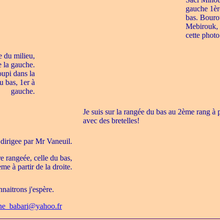
gauche 1èr
bas. Bouro
Mebirouk, 
cette photo
e du milieu,
e la gauche.
oupi dans la
u bas, 1er à
gauche.
Je suis sur la rangée du bas au 2ème rang à pa
avec des bretelles!
 dirigee par Mr Vaneuil.
re rangeée, celle du bas,
me à partir de la droite.
nnaitrons j'espère.
ne_babari@yahoo.fr