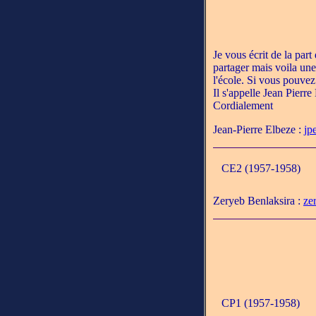
Je vous écrit de la part
partager mais voila une 
l'école. Si vous pouvez
Il s'appelle Jean Pierre
Cordialement
Jean-Pierre Elbeze :
jp
CE2 (1957-1958)
Zeryeb Benlaksira :
ze
CP1 (1957-1958)