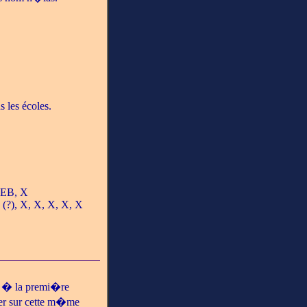
s les écoles.
LEB, X
?), X, X, X, X, X
t � la premi�re
nier sur cette m�me