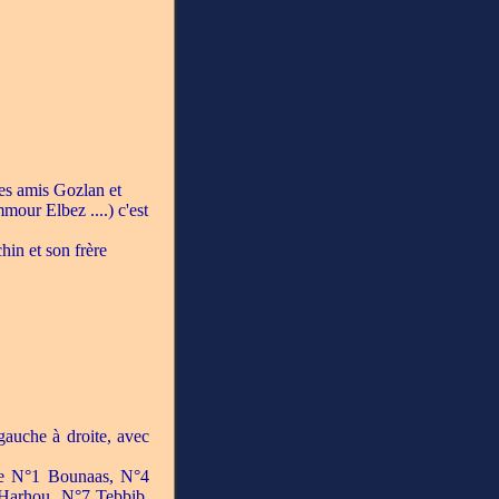
es amis Gozlan et
mour Elbez ....) c'est
hin et son frère
gauche à droite, avec
te N°1 Bounaas, N°4
Harhou, N°7 Tebbib.