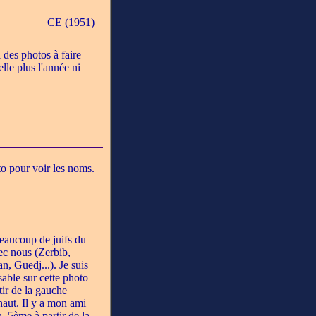
CE (1951)
i des photos à faire
lle plus l'année ni
to pour voir les noms.
beaucoup de juifs du
ec nous (Zerbib,
, Guedj...). Je suis
able sur cette photo
ir de la gauche
haut. Il y a mon ami
 5ème à partir de la