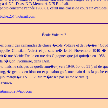
 g à d N°1 Daas, N°3 Mentouri, N°5 Bouhali.
a photo concerne l'année 1960.61, cétait une classe de cours fin d'études
biche.25@hotmail.com
École Voltaire ?
avec plaisir des camarades de classe �cole Voltaire et de ly��e ( C
appelle Christian Noiret et je suis n� le 26 Novembre 1940 � 
abit� rue Alcide Treille ou rue des Cigognes que j'ai quitt�e en 1956..
 la r�gion lyonnaise, dans l'Ain.
to mais ne sais pas de quelle ann�e ( vers 1949, 50, ou 51 ), ni de que
rang, � genoux en blouson et pantalon golf, une main dans la poche et 
uoi marqu�e I S ....?. Ma m�re n'a pas su me le dire !)
'avance.
istiannoiret@aol.com