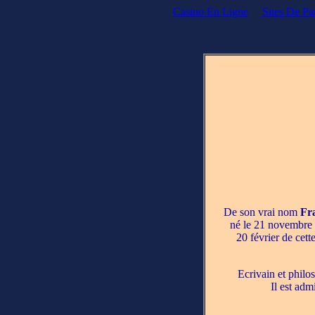
Casino En Ligne
Sites De Par
De son vrai nom
Fr
né le 21 novembre 1
20 février de cett
Ecrivain et philo
Il est adm