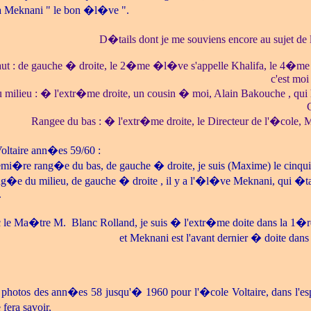
a Meknani " le bon �l�ve ".
D�tails dont je me souviens encore au sujet de l
haut : de gauche � droite, le 2�me �l�ve s'appelle Khalifa, le 4�
c'est mo
milieu : � l'extr�me droite, un cousin � moi, Alain Bakouche , qui
Rangee du bas : � l'extr�me droite, le Directeur de l'�cole, M.
oltaire ann�es 59/60 :
mi�re rang�e du bas, de gauche � droite, je suis (Maxime) le cinqu
g�e du milieu, de gauche � droite , il y a l'�l�ve Meknani, qui �tai
.
c le Ma�tre M. Blanc Rolland, je suis � l'extr�me doite dans la 1�
et Meknani est l'avant dernier � doite dan
s photos des ann�es 58 jusqu'� 1960 pour l'�cole Voltaire, dans l'es
fera savoir,