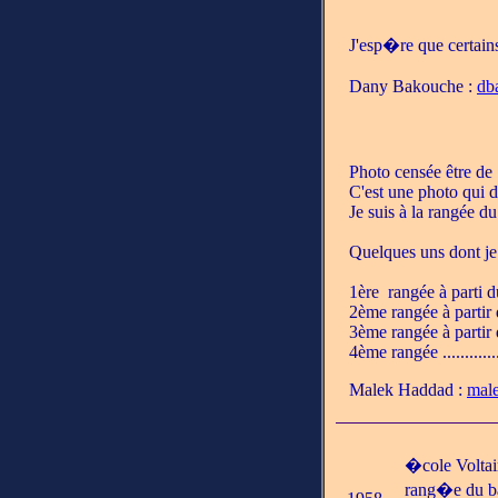
J'esp�re que certains
Dany Bakouche :
db
Photo censée être de 1
C'est une photo qui 
Je suis à la rangée 
Quelques uns dont je
1ère rangée à par
2ème rangée à part
3ème rangée à par
4ème rangée ..........
Malek Haddad :
mal
�cole Voltai
rang�e du bas