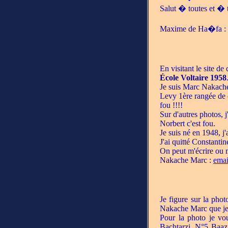
Salut � toutes et � 
Maxime de Ha�fa :
En visitant le site de 
École Voltaire 1958
Je suis Marc Nakache
Levy 1ère rangée de dr
fou !!!!
Sur d'autres photos, 
Norbert c'est fou.
Je suis né en 1948, j
J'ai quitté Constanti
On peut m'écrire ou m
Nakache Marc :
ema
Je figure sur la pho
Nakache Marc que je 
Pour la photo je v
Bachtarzi, N°5 Baa