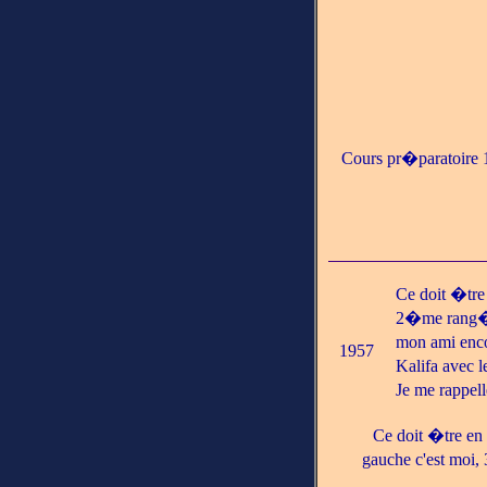
Cours pr�paratoire 
Ce doit �tre 
2�me rang�e 
mon ami enc
1957
Kalifa avec l
Je me rappell
Ce doit �tre e
gauche c'est moi