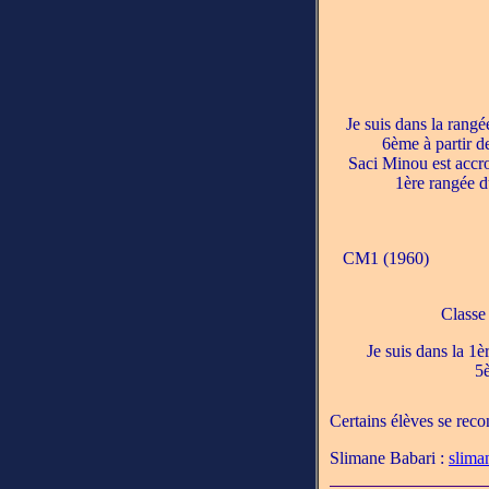
Je suis dans la rangé
6ème à partir d
Saci Minou est accr
1ère rangée d
CM1 (1960)
Classe
Je suis dans la 1è
5è
Certains élèves se reco
Slimane Babari :
slima