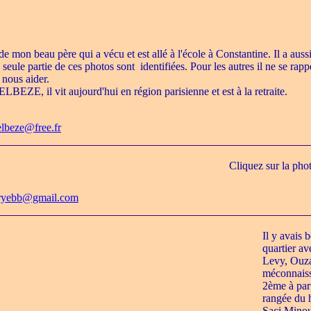
 de mon beau père qui a vécu et est allé à l'école à Constantine. Il a auss
seule partie de ces photos sont identifiées. Pour les autres il ne se rappe
 nous aider.
 ELBEZE, il vit aujourd'hui en région parisienne et est à la retraite.
elbeze@free.fr
Cliquez sur la pho
ryebb@gmail.com
Il y avais 
quartier av
Levy, Ouzan
méconnaiss
2ème à part
rangée du 
Saci Minou,