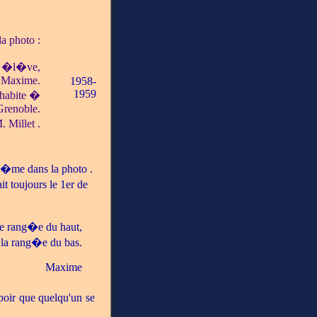
a photo :
me �l�ve,
i Maxime.
1958-
1959
 habite �
Grenoble.
 Millet .
i�me dans la photo .
t toujours le 1er de
re rang�e du haut,
s la rang�e du bas.
Maxime
poir que quelqu'un se