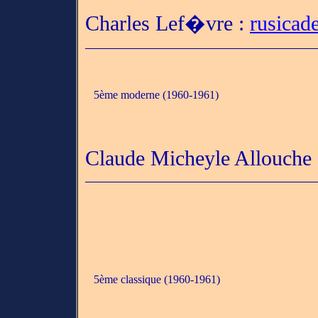
Charles Lef�vre :
rusicad
5ème moderne (1960-1961)
Claude Micheyle Allouche
5ème classique (1960-1961)