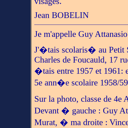
visages.
Jean BOBELIN
Je m'appelle Guy Attanasio
J'�tais scolaris� au Petit
Charles de Foucauld, 17 ru
�tais entre 1957 et 1961: 
5e ann�e scolaire 1958/59
Sur la photo, classe de 4e
Devant � gauche : Guy At
Murat, � ma droite : Vincen