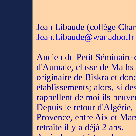
Jean Libaude (collège Char
Jean.Libaude@wanadoo.fr
Ancien du Petit Séminaire 
d'Aumale, classe de Maths 
originaire de Biskra et don
établissements; alors, si de
rappellent de moi ils peuve
Depuis le retour d'Algérie, 
Provence, entre Aix et Marsei
retraite il y a déjà 2 ans.