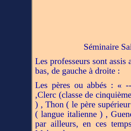
Séminaire Sa
Les professeurs sont assis
bas, de gauche à droite :
Les pères ou abbés : « -
,Clerc (classe de cinquièm
) , Thon ( le père supérieur
( langue italienne ) , Guen
par ailleurs, en ces temp