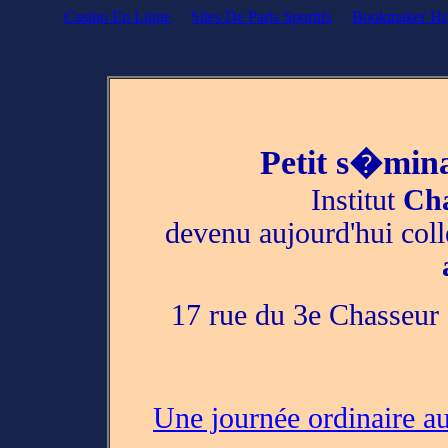
Casino En Ligne
Sites De Paris Sportifs
Bookmaker Hor
Petit s�mina
Institut
Cha
devenu aujourd'hui col
17 rue du 3e Chasseur d
Une journée ordinaire au