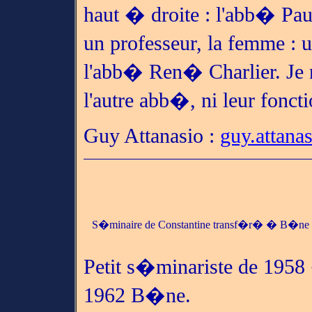
haut � droite : l'abb� Pau
un professeur, la femme : 
l'abb� Ren� Charlier. Je 
l'autre abb�, ni leur foncti
Guy Attanasio :
guy.attana
S�minaire de Constantine transf�r� � B�ne
Petit s�minariste de 195
1962 B�ne.