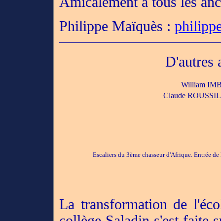
Amicalement à tous les anc
Philippe Maïquès :
philipp
D'autres
William IM
Claude ROUSSIL
Escaliers du 3ème chasseur d'Afrique. Entrée de l'
La transformation de l'éco
collège Saladin s'est faite 