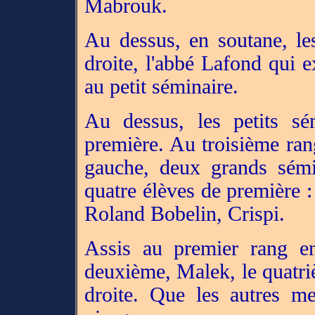
Mabrouk.
Au dessus, en soutane, les
droite, l'abbé Lafond qui e
au petit séminaire.
Au dessus, les petits sé
première. Au troisième rang
gauche, deux grands sémin
quatre élèves de première :
Roland Bobelin, Crispi.
Assis au premier rang en
deuxième, Malek, le quatri
droite. Que les autres me