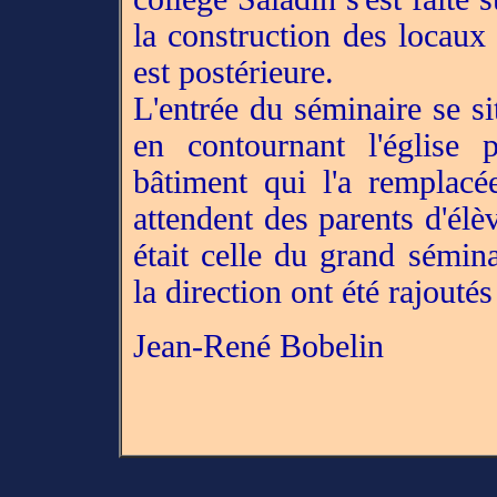
la construction des locaux 
est postérieure.
L'entrée du séminaire se sit
en contournant l'église 
bâtiment qui l'a remplacé
attendent des parents d'élè
était celle du grand sémina
la direction ont été rajouté
Jean-René Bobelin