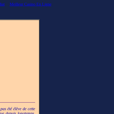
iat
Meilleur Casino En Ligne
 pas été élève de cette
evue depuis longtemps.