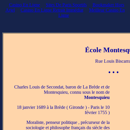
Casino En Ligne
Sites De Paris Sportifs
Bookmaker Hors
Arjel
Casino En Ligne Retrait Immédiat
Meilleur Casino En
Ligne
École Montesq
Rue Louis Biscarra
• • •
Charles Louis de Secondat, baron de La Brède et de
Montesquieu, connu sous le nom de
Montesquieu
18 janvier 1689 à la Brède ( Gironde ) - Paris le 10
février 1755 )
Moraliste, penseur politique , précurseur de la
sociologie et philosophe français du siècle des