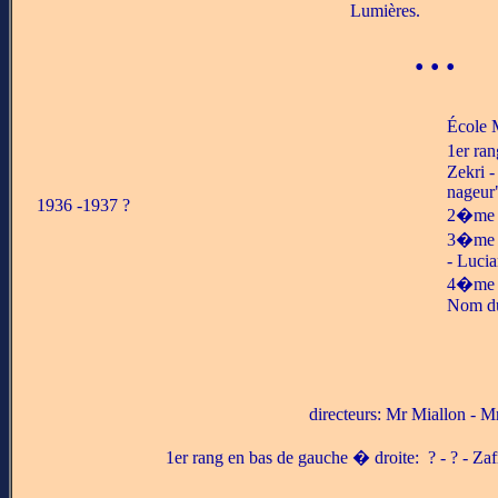
Lumières.
• • •
École 
1er ran
Zekri -
nageur
1936 -1937 ?
2�me ra
3�me ra
- Lucian
4�me ra
Nom du
directeurs: Mr Miallon - 
1er rang en bas de gauche � droite: ? - ? - Zaf