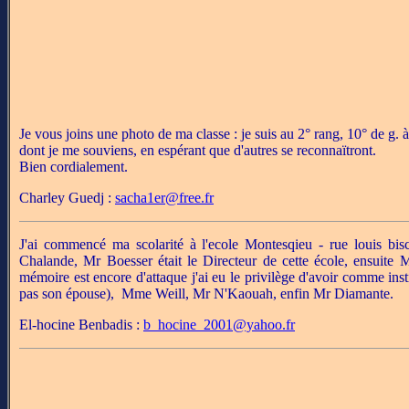
Je vous joins une photo de ma classe : je suis au 2° rang, 10° de g. 
dont je me souviens, en espérant que d'autres se reconnaïtront.
Bien cordialement.
Charley Guedj :
sacha1er@free.fr
J'ai commencé ma scolarité à l'ecole Montesqieu - rue louis bis
Chalande, Mr Boesser était le Directeur de cette école, ensuite 
mémoire est encore d'attaque j'ai eu le privilège d'avoir comme i
pas son épouse), Mme Weill, Mr N'Kaouah, enfin Mr Diamante.
El-hocine Benbadis :
b_hocine_2001@yahoo.fr