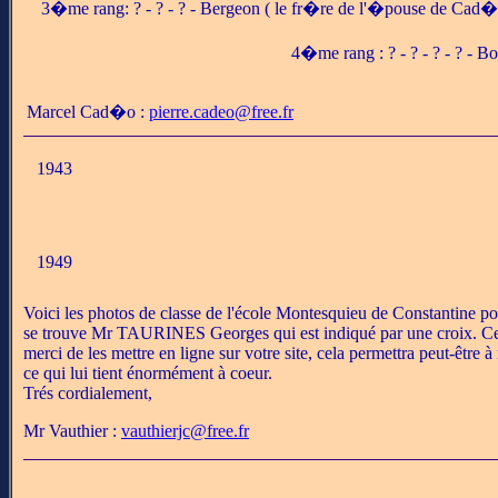
3�me rang: ? - ? - ? - Bergeon ( le fr�re de l'�pouse de Cad�
4�me rang : ? - ? - ? - ? - B
Marcel Cad�o :
pierre.cadeo@free.fr
1943
1949
Voici les photos de classe de l'école Montesquieu de Constantine p
se trouve Mr TAURINES Georges qui est indiqué par une croix. Ce s
merci de les mettre en ligne sur votre site, cela permettra peut-être
ce qui lui tient énormément à coeur.
Trés cordialement,
Mr Vauthier :
vauthierjc@free.fr