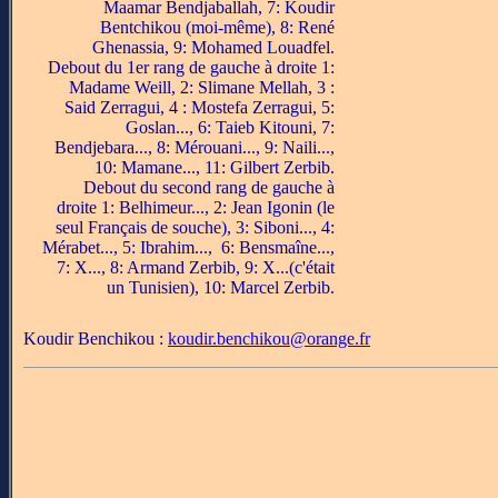
Maamar Bendjaballah, 7: Koudir
Bentchikou (moi-même), 8: René
Ghenassia, 9: Mohamed Louadfel.
Debout du 1er rang de gauche à droite 1:
Madame Weill, 2: Slimane Mellah, 3 :
Said Zerragui, 4 : Mostefa Zerragui, 5:
Goslan..., 6: Taieb Kitouni, 7:
Bendjebara..., 8: Mérouani..., 9: Naili...,
10: Mamane..., 11: Gilbert Zerbib.
Debout du second rang de gauche à
droite 1: Belhimeur..., 2: Jean Igonin (le
seul Français de souche), 3: Siboni..., 4:
Mérabet..., 5: Ibrahim..., 6: Bensmaîne...,
7: X..., 8: Armand Zerbib, 9: X...(c'était
un Tunisien), 10: Marcel Zerbib.
Koudir Benchikou :
koudir.benchikou@orange.fr