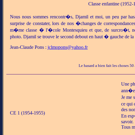
Classe enfantine (1952-
Nous nous sommes rencontr�s, Djamil et moi, un peu par ha
surprise de constater, lors de nos �changes de correspondanc
m�me classe � l'�cole Montesquieu et que, de surcro�t, no
photo. Djamil se trouve le second debout en haut � gauche de la p
Jean-Claude Pons :
jclmopons@yahoo.fr
Le hasard a bien fait les choses 50 
Une ph
ann�e 
Je me 
ce qui
des no
CE 1 (1954-1955)
En esp
savoir.
Tous m