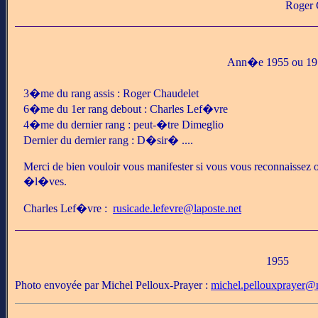
Roger 
Ann�e 1955 ou 19
3�me du rang assis : Roger Chaudelet
6�me du 1er rang debout : Charles Lef�vre
4�me du dernier rang : peut-�tre Dimeglio
Dernier du dernier rang : D�sir� ....
Merci de bien vouloir vous manifester si vous vous reconnaissez o
�l�ves.
Charles Lef�vre :
rusicade.lefevre@laposte.net
1955
Photo envoyée par Michel Pelloux-Prayer :
michel.pellouxprayer@n