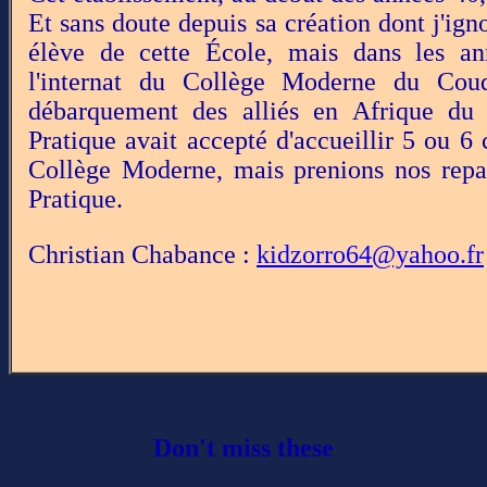
Et sans doute depuis sa création dont j'ignor
élève de cette École, mais dans les ann
l'internat du Collège Moderne du Coud
débarquement des alliés en Afrique du 
Pratique avait accepté d'accueillir 5 ou 6 
Collège Moderne, mais prenions nos repas
Pratique.
Christian Chabance :
kidzorro64@yahoo.fr
Don't miss these