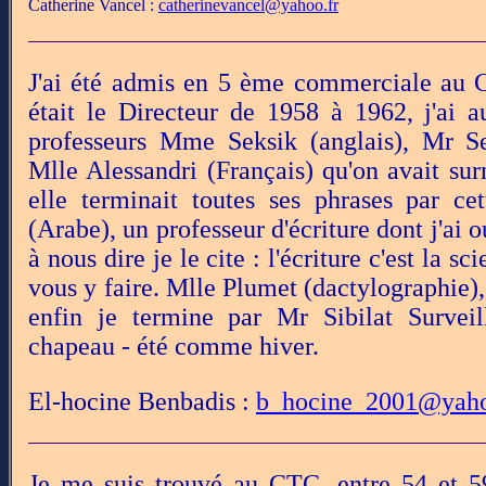
Catherine Vancel :
catherinevancel@yahoo.fr
J'ai été admis en 5 ème commerciale au 
était le Directeur de 1958 à 1962, j'ai a
professeurs Mme Seksik (anglais), Mr Se
Mlle Alessandri (Français) qu'on avait su
elle terminait toutes ses phrases par 
(Arabe), un professeur d'écriture dont j'ai o
à nous dire je le cite : l'écriture c'est la s
vous y faire. Mlle Plumet (dactylographie
enfin je termine par Mr Sibilat Surveil
chapeau - été comme hiver.
El-hocine Benbadis :
b_hocine_2001@yaho
Je me suis trouvé au CTC, entre 54 et 5