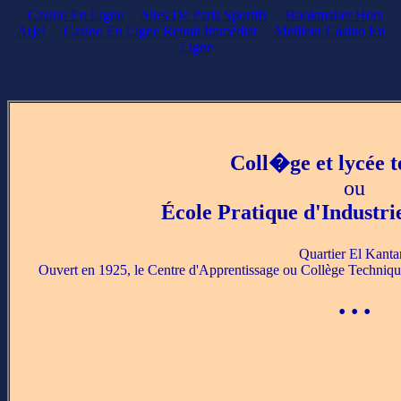
Casino En Ligne
Sites De Paris Sportifs
Bookmaker Hors
Arjel
Casino En Ligne Retrait Immédiat
Meilleur Casino En
Ligne
Coll�ge et lycée 
ou
École Pratique d'Industri
Quartier El Kanta
Ouvert en 1925, le Centre d'Apprentissage ou Collège Technique,
• • •