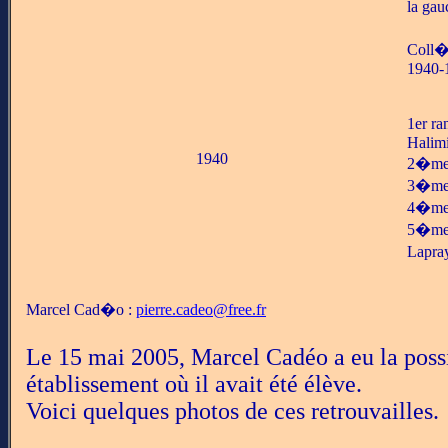
la gau
Coll�g
1940-
1er ra
Halimi
1940
2�me r
3�me r
4�me r
5�me r
Lapray
Marcel Cad�o :
pierre.cadeo@free.fr
Le 15 mai 2005, Marcel Cadéo a eu la possibi
établissement où il avait été élève.
Voici quelques photos de ces retrouvailles.