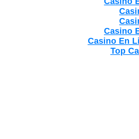
Casino 
Casi
Casi
Casino 
Casino En L
Top Ca