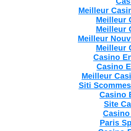
Cas
Meilleur Casi
Meilleur
Meilleur
Meilleur Nou
Meilleur
Casino E
Casino E
Meilleur Cas
Siti Scommes
Casino 
Site C
Casino
Paris Sp