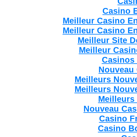
Casi
Casino 
Meilleur Casino E
Meilleur Casino E
Meilleur Site 
Meilleur Casi
Casinos 
Nouveau 
Meilleurs Nouv
Meilleurs Nouv
Meilleurs
Nouveau Cas
Casino F
Casino B