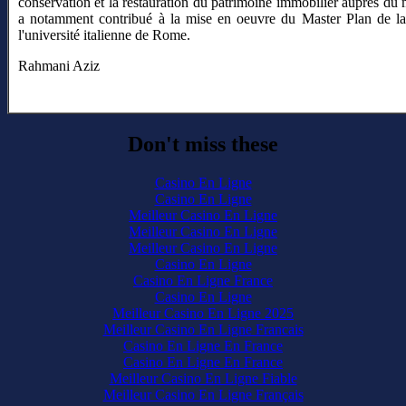
conservation et la restauration du patrimoine immobilier auprès du m
a notamment contribué à la mise en oeuvre du Master Plan de l
l'université italienne de Rome.
Rahmani Aziz
Don't miss these
Casino En Ligne
Casino En Ligne
Meilleur Casino En Ligne
Meilleur Casino En Ligne
Meilleur Casino En Ligne
Casino En Ligne
Casino En Ligne France
Casino En Ligne
Meilleur Casino En Ligne 2025
Meilleur Casino En Ligne Francais
Casino En Ligne En France
Casino En Ligne En France
Meilleur Casino En Ligne Fiable
Meilleur Casino En Ligne Français