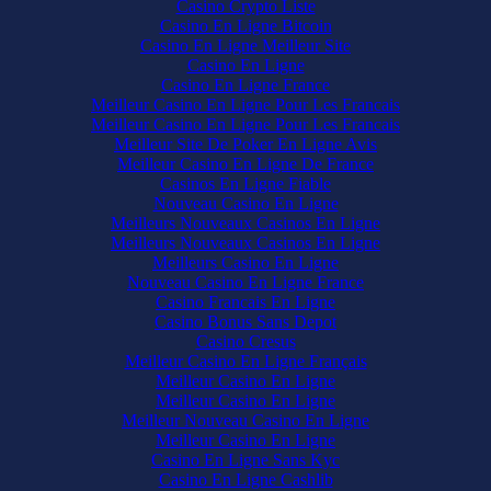
Casino Crypto Liste
Casino En Ligne Bitcoin
Casino En Ligne Meilleur Site
Casino En Ligne
Casino En Ligne France
Meilleur Casino En Ligne Pour Les Francais
Meilleur Casino En Ligne Pour Les Francais
Meilleur Site De Poker En Ligne Avis
Meilleur Casino En Ligne De France
Casinos En Ligne Fiable
Nouveau Casino En Ligne
Meilleurs Nouveaux Casinos En Ligne
Meilleurs Nouveaux Casinos En Ligne
Meilleurs Casino En Ligne
Nouveau Casino En Ligne France
Casino Francais En Ligne
Casino Bonus Sans Depot
Casino Cresus
Meilleur Casino En Ligne Français
Meilleur Casino En Ligne
Meilleur Casino En Ligne
Meilleur Nouveau Casino En Ligne
Meilleur Casino En Ligne
Casino En Ligne Sans Kyc
Casino En Ligne Cashlib