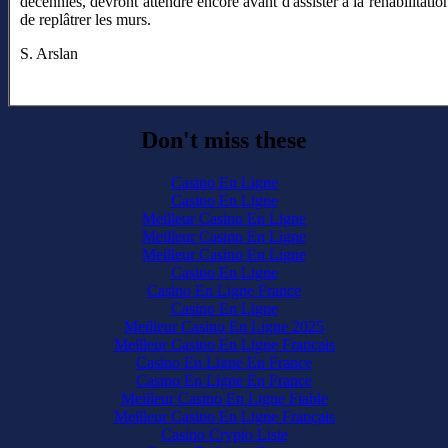
décennies, devront attendre encore avant d'assister à la réhabilitat
de replâtrer les murs.
S. Arslan
Don't miss these
Casino En Ligne
Casino En Ligne
Meilleur Casino En Ligne
Meilleur Casino En Ligne
Meilleur Casino En Ligne
Casino En Ligne
Casino En Ligne France
Casino En Ligne
Meilleur Casino En Ligne 2025
Meilleur Casino En Ligne Francais
Casino En Ligne En France
Casino En Ligne En France
Meilleur Casino En Ligne Fiable
Meilleur Casino En Ligne Français
Casino Crypto Liste