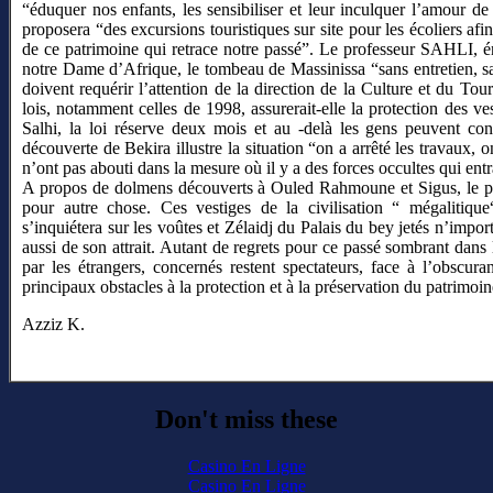
“éduquer nos enfants, les sensibiliser et leur inculquer l’amour de l
proposera “des excursions touristiques sur site pour les écoliers afi
de ce patrimoine qui retrace notre passé”. Le professeur SAHLI, é
notre Dame d’Afrique, le tombeau de Massinissa “sans entretien, sa
doivent requérir l’attention de la direction de la Culture et du Tour
lois, notamment celles de 1998, assurerait-elle la protection des ve
Salhi, la loi réserve deux mois et au -delà les gens peuvent c
découverte de Bekira illustre la situation “on a arrêté les travaux, o
n’ont pas abouti dans la mesure où il y a des forces occultes qui ent
A propos de dolmens découverts à Ouled Rahmoune et Sigus, le profe
pour autre chose. Ces vestiges de la civilisation “ mégalitique
s’inquiétera sur les voûtes et Zélaidj du Palais du bey jetés n’i
aussi de son attrait. Autant de regrets pour ce passé sombrant dans l
par les étrangers, concernés restent spectateurs, face à l’obscur
principaux obstacles à la protection et à la préservation du patrimoi
Azziz K.
Don't miss these
Casino En Ligne
Casino En Ligne