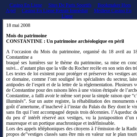
Casino En Ligne
Sites De Paris Sportifs
Bookmaker Hors
Arjel
Casino En Ligne Retrait Immédiat
Meilleur Casino En
Ligne
18 mai 2008
Mois du patrimoine
CONSTANTINE : Un patrimoine archéologique en péril
A l’occasion du Mois du patrimoine, organisé du 18 avril au 1
Constantine a
braqué ses lumières sur le thème du patrimoine, sa mise en conco
suivi... d’autant plus que la ville du Rocher recèle en son sein des t
Les textes de loi existent pour protéger et préserver les vestiges 
ce domaine, comme l’ont souligné les spécialistes du secteur, lai
antipodes de l’esprit et de la lettre de la réglementation. Plusieurs v
de Constantine pour des raisons liées à une vision étriquée de l’arch
Constantine, a failli avoir le même sort pour la simple raison que “c
illuminés”. Sur un autre registre, la réhabilitation des monuments
goût d’amertume, d’inachevé à l’instar du Palais du Bey dont le vi
sans fin qui l’ont accompagné depuis trois décennies. l’Aqueduc d
du peu d’ intérêt réservé aux vestiges, vu la juxtaposition d’u
mauresque et un portique anachronique et indéfinissable.
Lors des appels téléphoniques des citoyens à l’émission de la Rad
propos de”vestiges classés sans être mis en valeur sur le plan touri