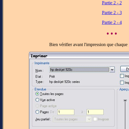
Partie 2 - 2
Partie 2 - 3
Partie 2 - 4
• • •
Bien vérifier avant l'impression que chaqu