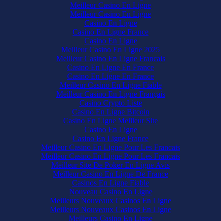
Meilleur Casino En Ligne
Meilleur Casino En Ligne
Casino En Ligne
Casino En Ligne France
Casino En Ligne
Meilleur Casino En Ligne 2025
Meilleur Casino En Ligne Francais
Casino En Ligne En France
Casino En Ligne En France
Meilleur Casino En Ligne Fiable
Meilleur Casino En Ligne Français
Casino Crypto Liste
Casino En Ligne Bitcoin
Casino En Ligne Meilleur Site
Casino En Ligne
Casino En Ligne France
Meilleur Casino En Ligne Pour Les Francais
Meilleur Casino En Ligne Pour Les Francais
Meilleur Site De Poker En Ligne Avis
Meilleur Casino En Ligne De France
Casinos En Ligne Fiable
Nouveau Casino En Ligne
Meilleurs Nouveaux Casinos En Ligne
Meilleurs Nouveaux Casinos En Ligne
Meilleurs Casino En Ligne