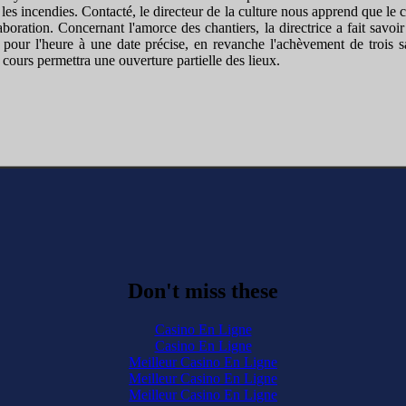
 les incendies. Contacté, le directeur de la culture nous apprend que le 
aboration. Concernant l'amorce des chantiers, la directrice a fait savo
 pour l'heure à une date précise, en revanche l'achèvement de trois sa
 cours permettra une ouverture partielle des lieux.
Don't miss these
Casino En Ligne
Casino En Ligne
Meilleur Casino En Ligne
Meilleur Casino En Ligne
Meilleur Casino En Ligne