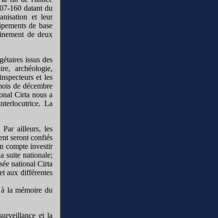
 07-160 datant du
nisation et leur
quipements de base
hainement de deux
étaires issus des
re, archéologie,
nspecteurs et les
 mois de décembre
onal Cirta nous a
nterlocutrice. La
Par ailleurs, les
ent seront confiés
on compte investir
 suite nationale;
sée national Cirta
et aux différentes
e à la mémoire du
urveillance et la