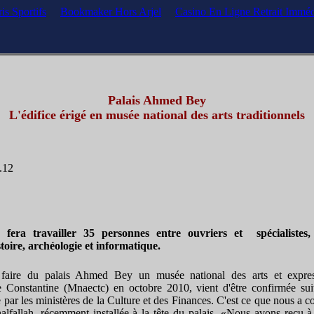
is Sportifs
Bookmaker Hors Arjel
Casino En Ligne Retrait Imméd
Palais Ahmed Bey
L'édifice érigé en musée national des arts traditionnels
.12
e fera travailler 35 personnes entre ouvriers et spécialiste
stoire, archéologie et informatique.
faire du palais Ahmed Bey un musée national des arts et express
de Constantine (Mnaectc) en octobre 2010, vient d'être confirmée suit
ar les ministères de la Culture et des Finances. C'est ce que nous a con
allah, récemment installée à la tête du palais. «Nous avons reçu à 