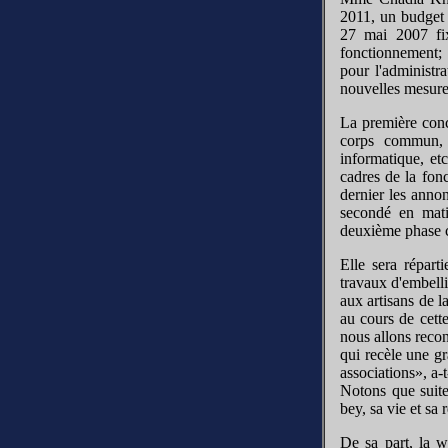
2011, un budget 
27 mai 2007 fix
fonctionnement; c
pour l'administr
nouvelles mesure
La première conc
corps commun, a
informatique, et
cadres de la fon
dernier les anno
secondé en matiè
deuxième phase co
Elle sera répart
travaux d'embelli
aux artisans de l
au cours de cett
nous allons recon
qui recèle une gr
associations», a-t
Notons que suite
bey, sa vie et sa
De sa part, la w