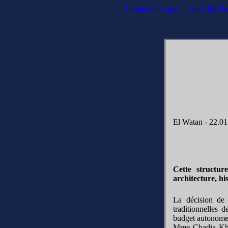
Casino En Ligne
Sites De Par
El Watan - 22.01
Cett
e structur
architecture, hi
La décision de 
traditionnelles 
budget autonome p
Mme Chadia Khalf