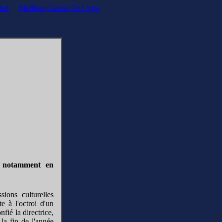
iat
Meilleur Casino En Ligne
s, notamment en
ions culturelles
e à l'octroi d'un
fié la directrice,
la fin de l'année