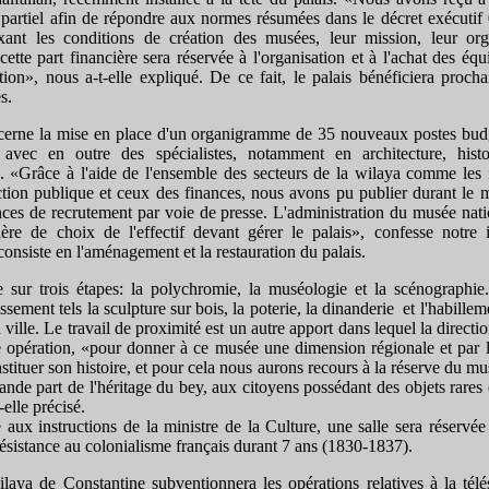
partiel afin de répondre aux normes résumées dans le décret exécutif
ant les conditions de création des musées, leur mission, leur orga
ette part financière sera réservée à l'organisation et à l'achat des é
ation», nous a-t-elle expliqué. De ce fait, le palais bénéficiera proc
s.
erne la mise en place d'un organigramme de 35 nouveaux postes budg
vec en outre des spécialistes, notamment en architecture, histoi
c. «Grâce à l'aide de l'ensemble des secteurs de la wilaya comme les i
ction publique et ceux des finances, nous avons pu publier durant le
nces de recrutement par voie de presse. L'administration du musée nati
re de choix de l'effectif devant gérer le palais», confesse notre i
nsiste en l'aménagement et la restauration du palais.
ie sur trois étapes: la polychromie, la muséologie et la scénographie. 
ssement tels la sculpture sur bois, la poterie, la dinanderie et l'habillem
a ville. Le travail de proximité est un autre apport dans lequel la directi
e opération, «pour donner à ce musée une dimension régionale et par la
stituer son histoire, et pour cela nous aurons recours à la réserve du mu
ande part de l'héritage du bey, aux citoyens possédant des objets rares 
-elle précisé.
 aux instructions de la ministre de la Culture, une salle sera réservé
 résistance au colonialisme français durant 7 ans (1830-1837).
ilaya de Constantine subventionnera les opérations relatives à la télés