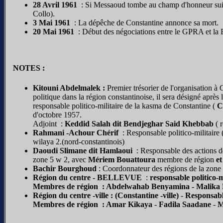
28 Avril 1961
: Si Messaoud tombe au champ d'honneur suite
Collo).
3 Mai 1961
: La dépêche de Constantine annonce sa mort.
20 Mai 1961
: Début des négociations entre le GPRA et la 
NOTES :
Kitouni Abdelmalek :
Premier trésorier de l'organisation 
politique dans la région constantinoise, il sera désigné apr
responsable politico-militaire de la kasma de Constantine (
C
d'octobre 1957.
Adjoint :
Keddid Salah dit Bendjeghar
Said Khebbab
( 
Rahmani -Achour Chérif
: Responsable politico-militaire 
wilaya 2.(nord-constantinois)
Daoudi Slimane dit Hamlaoui
: Responsable des actions d
zone 5 w 2, avec
Mériem Bouattoura
membre de région
e
Bachir Bourghoud
: Coordonnateur des régions de la zone 
Région du centre - BELLEVUE
:
responsable politico-
Membres de région :
Abdelwahab Benyamina -
Malika
Région du centre -ville : (Constantine -ville)
-
Responsab
M
embres de région : Amar Kikaya
-
Fadila Saadane
-
M