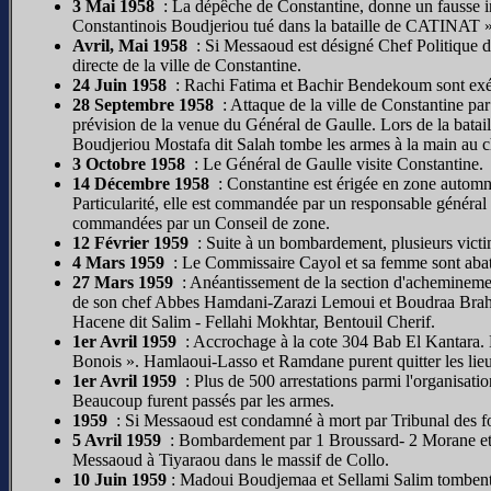
3 Mai 1958
: La dépêche de Constantine, donne un fausse i
Constantinois Boudjeriou tué dans la bataille de CATINAT »,
Avril, Mai 1958
: Si Messaoud est désigné Chef Politique de 
directe de la ville de Constantine.
24 Juin 1958
: Rachi Fatima et Bachir Bendekoum sont exécu
28 Septembre 1958
: Attaque de la ville de Constantine p
prévision de la venue du Général de Gaulle. Lors de la batail
Boudjeriou Mostafa dit Salah tombe les armes à la main au 
3 Octobre 1958
: Le Général de Gaulle visite Constantine.
14 Décembre 1958
: Constantine est érigée en zone automne
Particularité, elle est commandée par un responsable généra
commandées par un Conseil de zone.
12 Février 1959
: Suite à un bombardement, plusieurs victim
4 Mars 1959
: Le Commissaire Cayol et sa femme sont aba
27 Mars 1959
: Anéantissement de la section d'acheminement
de son chef Abbes Hamdani-Zarazi Lemoui et Boudraa Brah
Hacene dit Salim - Fellahi Mokhtar, Bentouil Cherif.
1er Avril 1959
: Accrochage à la cote 304 Bab El Kantara. 
Bonois ». Hamlaoui-Lasso et Ramdane purent quitter les lieux
1er Avril 1959
: Plus de 500 arrestations parmi l'organisati
Beaucoup furent passés par les armes.
1959
: Si Messaoud est condamné à mort par Tribunal des f
5 Avril 1959
: Bombardement par 1 Broussard- 2 Morane et 4 
Messaoud à Tiyaraou dans le massif de Collo.
10 Juin 1959
: Madoui Boudjemaa et Sellami Salim tombent