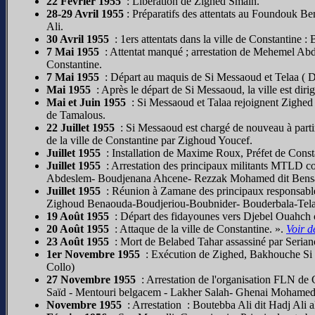
22 Février 1955
: Libération de Zighed Smaïn.
28-29 Avril 1955
: Préparatifs des attentats au Foundouk 
Ali.
30 Avril 1955
: 1ers attentats dans la ville de Constantine 
7 Mai 1955
: Attentat manqué ; arrestation de Mehemel Ab
Constantine.
7 Mai 1955
: Départ au maquis de Si Messaoud et Telaa ( 
Mai 1955
: Après le départ de Si Messaoud, la ville est di
Mai et Juin 1955
: Si Messaoud et Talaa rejoignent Zighed
de Tamalous.
22 Juillet 1955
: Si Messaoud est chargé de nouveau à parti
de la ville de Constantine par Zighoud Youcef.
Juillet 1955
: Installation de Maxime Roux, Préfet de Const
Juillet 1955
: Arrestation des principaux militants MTLD con
Abdeslem- Boudjenana Ahcene- Rezzak Mohamed dit Bensad
Juillet 1955
: Réunion à Zamane des principaux responsable
Zighoud Benaouda-Boudjeriou-Boubnider- Bouderbala-Tela
19 Août 1955
: Départ des fidayounes vers Djebel Ouahch 
20 Août 1955
: Attaque de la ville de Constantine. ».
Voir d
23 Août 1955
: Mort de Belabed Tahar assassiné par Serian
1er Novembre 1955
: Exécution de Zighed, Bakhouche Si S
Collo)
27 Novembre 1955
: Arrestation de l'organisation FLN de
Saïd - Mentouri belgacem - Lakher Salah- Ghenai Mohamed
Novembre 1955
: Arrestation : Boutebba Ali dit Hadj Ali a