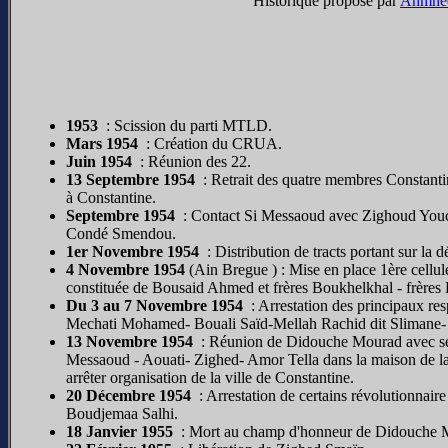
Historique proposé par
Ahmhed
1953
: Scission du parti MTLD.
Mars 1954
: Création du CRUA.
Juin 1954
: Réunion des 22.
13 Septembre 1954
: Retrait des quatre membres Constantin
à Constantine.
Septembre 1954
: Contact Si Messaoud avec Zighoud Youc
Condé Smendou.
1er Novembre 1954
: Distribution de tracts portant sur la
4 Novembre 1954
(Ain Bregue ) : Mise en place 1ère cel
constituée de Bousaid Ahmed et frères Boukhelkhal - frères
Du 3 au 7 Novembre 1954
: Arrestation des principaux 
Mechati Mohamed- Bouali Saïd-Mellah Rachid dit Slimane-
13 Novembre 1954
: Réunion de Didouche Mourad avec ses 
Messaoud - Aouati- Zighed- Amor Tella dans la maison de l
arrêter organisation de la ville de Constantine.
20 Décembre 1954
: Arrestation de certains révolutionnai
Boudjemaa Salhi.
18 Janvier 1955
: Mort au champ d'honneur de Didouche 