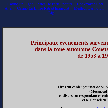
Casino En Ligne
Sites De Paris Sportifs
Bookmaker Hors
Arjel
Casino En Ligne Retrait Immédiat
Meilleur Casino En
Ligne
Principaux événements surven
dans la zone autonome Consta
de 1953 à 1
Tirés du cahier journal de 
(Messaoud 
e
t divers correspondances ent
e
t le Conseil de