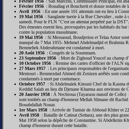
Février 1956
: San Marcelli, Commissaire Principal, est aba
Février 1956
: Bouallag et Boucherit et douze notables de la 
Avril 1956
: En une année 101 attentats ont eu lieu à Const
19 Mai 1956
: Sanglante tuerie à la Rue Chevalier , suite à 
samedi. Pour le FLN "C'est un attentat perpétré par la DST"
Des émeutes eurent lieu, provoquées par les habitués du bar
contre la population musulmane.
19 Mai 1956
: Si Messaoud, Boudjeriou et Telaa Amor sont 
manqué du 7 Mai 1955- Mehmel Abdelmadjid et Brahmia Rab
Benmeliek Abderahmane est condamné à mort.
20 Août 1956
: Congrès de la Soummam.
23 Septembre 1956
: Mort de Zighoud Youcef au champ d'
10 Octobre 1956
: Remise des cartes d'officier de l'ALN si
27 Mars 1957
: Les principaux responsables de l'organis
Mentouri - Benmezdad Ahmed dit Zenizen arrêtés sont conda
condamnés à mort par contumace.
Octobre 1957
: Si Abdelmalek Kitouni Chef de la Kasma d
Keddid Salah au lieu dit Djenane Khamsa aux environs de C
20 Janvier 1958
: À Nechroua (Tayaraou massif de Collo) 
sont tombés au champ d'honneur Mellah Slimane dit Rachid
Bouabdallah Nouar.
1er Mars 1958
: Arrivée de Tunisie de Abboud Khiter et 2
Avril 1958
: Bataille de Catinat (Settara), une des plus grand
Mai 1958 selon la dépêche de Constantine. Si Abdelkrim Khe
champ d'honneur durant cette bataille.