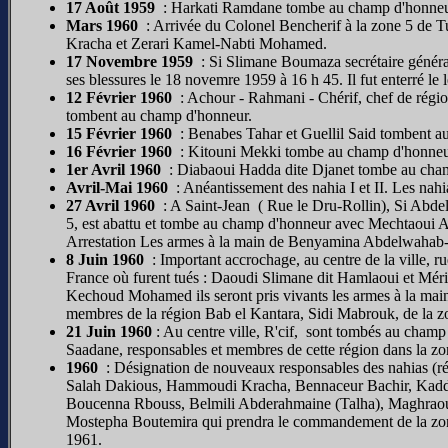
17 Août 1959
: Harkati Ramdane tombe au champ d'honneu
Mars 1960
: Arrivée du Colonel Bencherif à la zone 5 d
Kracha et Zerari Kamel-Nabti Mohamed.
17 Novembre 1959
: Si Slimane Boumaza secrétaire général
ses blessures le 18 novemre 1959 à 16 h 45. Il fut enterré l
12 Février 1960
: Achour - Rahmani - Chérif, chef de régi
tombent au champ d'honneur.
15 Février 1960
: Benabes Tahar et Guellil Said tombent a
16 Février 1960
: Kitouni Mekki tombe au champ d'honneu
1er Avril 1960
: Diabaoui Hadda dite Djanet tombe au cha
Avril-Mai 1960
: Anéantissement des nahia I et II. Les nahi
27 Avril 1960
: A Saint-Jean ( Rue le Dru-Rollin), Si Abdel
5, est abattu et tombe au champ d'honneur avec Mechtaoui A
Arrestation Les armes à la main de Benyamina Abdelwaha
8 Juin 1960
: Important accrochage, au centre de la ville, r
France où furent tués : Daoudi Slimane dit Hamlaoui et Mé
Kechoud Mohamed ils seront pris vivants les armes à la mai
membres de la région Bab el Kantara, Sidi Mabrouk, de la zo
21 Juin 1960
: Au centre ville, R'cif, sont tombés au cha
Saadane, responsables et membres de cette région dans la zo
1960
: Désignation de nouveaux responsables des nahias (régi
Salah Dakious, Hammoudi Kracha, Bennaceur Bachir, Kadd
Boucenna Rbouss, Belmili Abderahmaine (Talha), Maghraou
Mostepha Boutemira qui prendra le commandement de la zone
1961.