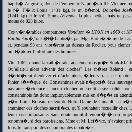
baptis� Augustin, don de l’empereur Napol�on III. Viennent en
le r�, F�lix-Louis (1431 kg), le mi b�mol, Dolor�s Jos�
(1241 kg) et le sol, Emma-Viventa, la plus petite, mais ne pesa
moins de 828 kilos.
Ces v�n�rables compatriotes
[fondues � LYON en 1869 et 18
Burdin Ain�]
ont �t� baptis�s par Mgr Barth�l�my de Las
et, pendant 93 ans, vibr�rent au dessus du Rocher, pour clamer l
ou d�plorer l’infortune des hommes.
Vint 1962, quand la cath�drale, ancienne mosqu�e Souk-El-G
Qu’allait-il alors advenir des cloches? Les fr�res Roland , e
d�cid�rent d’enlever et d’acheminer, � leurs frais, ces quat
Pinier (�v�que de Constantine) avait n�goci� leur sauvegar
navrante �vidence : aucun clocher ne serait assez solide pour
constantinois fut donc impitoyablement mis en d�p�t en attenda
p�re Louis Boreau, recteur de Notre Dame de Cunault – situ�e 
examiner ces cloches sacrifi�es, qu’il souhaitait recueillir che
leur masse imposante. Sans doute aurait-il renonc� � son proje
renomm�, si des paroissiens, Mme et M. Lef�vre, n’avaient pris 
frais, le transport des encombrantes rapatri�es.