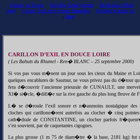
Casino En Ligne
Sites De Paris Sportifs
Bookmaker Hors
Arjel
Casino En Ligne Retrait Immédiat
Meilleur Casino En
Ligne
CARILLON D’EXIL EN DOUCE LOIRE
( Les Bahuts du Rhumel - Ren� BLANC – 25 septembre 2000)
Si vos pas vous m�nent un jour sous les cieux du Maine et Lo
quelques encablures de Saumur, ne vous privez pas du d�tour qu
fera d�couvrir l’ancienne prieurale de CUNAULT, une mervei
XI� si�cle, �difi�e sur la rive gauche du plus long fleuve de F
L� se d�roule l’exil sonore et n�anmoins nostalgique des 
cloches qui carillonn�rent autrefois au clocher � cinq pointes
cath�drale de CONSTANTINE, un clocher parfois fr�quent
s’en souvient, par de caquetantes cigognes.
La plus grosse (1 m 75 de diam�tre � la base, 2181 kg) fut 