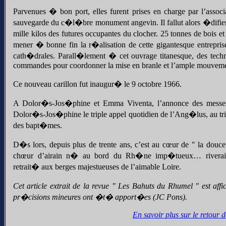
Parvenues � bon port, elles furent prises en charge par l’assoc
sauvegarde du c�l�bre monument angevin. Il fallut alors �difier u
mille kilos des futures occupantes du clocher. 25 tonnes de bois 
mener � bonne fin la r�alisation de cette gigantesque entrepri
cath�drales. Parall�lement � cet ouvrage titanesque, des techni
commandes pour coordonner la mise en branle et l’ample mouvemen
Ce nouveau carillon fut inaugur� le 9 octobre 1966.
A Dolor�s-Jos�phine et Emma Viventa, l’annonce des messes
Dolor�s-Jos�phine le triple appel quotidien de l’Ang�lus, au trio 
des bapt�mes.
D�s lors, depuis plus de trente ans, c’est au cœur de " la douceu
chœur d’airain n� au bord du Rh�ne imp�tueux… riverai
retrait� aux berges majestueuses de l’aimable Loire.
Cet article extrait de la revue " Les Bahuts du Rhumel " est aff
pr�cisions mineures ont �t� apport�es (JC Pons).
En savoir plus sur le retour 