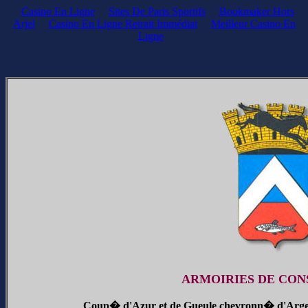
Casino En Ligne
Sites De Paris Sportifs
Bookmaker Hors
Arjel
Casino En Ligne Retrait Immédiat
Meilleur Casino En
Ligne
ARMOIRIES DE CON
Coup� d'Azur et de Gueule chevronn� d'Arge