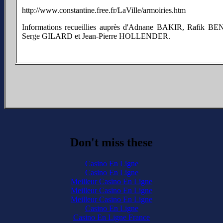
http://www.constantine.free.fr/LaVille/armoiries.htm
Informations recueillies auprès d'Adnane BAKIR, Rafi
Serge GILARD et Jean-Pierre HOLLENDER.
Don't miss these
Casino En Ligne
Casino En Ligne
Meilleur Casino En Ligne
Meilleur Casino En Ligne
Meilleur Casino En Ligne
Casino En Ligne
Casino En Ligne France