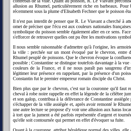
contrebas de la ville. Quant au poisson, R. Le Viavant préconis
allusion au Rhumel, particulièrement riche en barbeaux. Pour b
récemment sous la plume d'Elisabeth Fechner que le poisson était
Il n'est pas interdit de penser que R. Le Viavant a cherché à att
omet de préciser que l'écu est aux couleurs nationales françaises
symbolique du poisson semble également aller en ce sens. Face à 
s'efforcer de retrouver quelles ont pu être les motivations symbo
Il nous semble raisonnable d'admettre qu'à l'origine, les armoi
la ville : perchée sur un mont évoqué par le chevron, entre d
Rhumel peuplé de poissons. Que le chevron évoque la confluenc
possible ; Constantine se distingue toutefois davantage à la vue 
couleurs de la France, et il ne nous paraît pas saugrenu d'i
légitimer leur présence en rappelant, par la présence d'un pois
Constantin fut le premier empereur romain disciple du Christ.
Bien plus que par le chevron, c'est sur la couronne qu'il faut r
cheval à robe noire rappelle en effet la légende de la célèbre jume
et son galop, contribua à la délivrance de Constantine assiégée 
s'échapper de la ville assiégée et, après avoir remonté le Rhume
une autre lecture se propose d'y voir une allusion aux haras loca
à tort que la jument a été parfois représentée d'argent et tourné
qu'elle soit contournée qui permet en effet d'évoquer sa fuite.
Quant à la couronne, attribut héraldique normal des villes, el