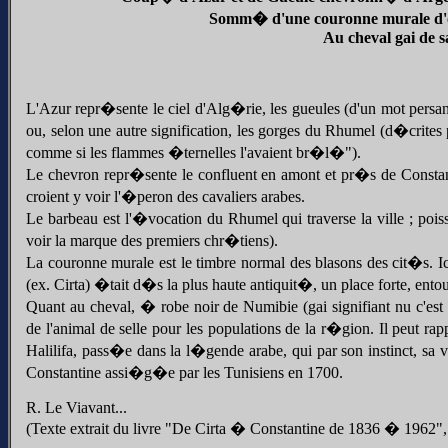
Somm� d'une couronne murale d'
Au cheval gai de s
L'Azur repr�sente le ciel d'Alg�rie, les gueules (d'un mot persan 
ou, selon une autre signification, les gorges du Rhumel (d�crit
comme si les flammes �ternelles l'avaient br�l�").
Le chevron repr�sente le confluent en amont et pr�s de Consta
croient y voir l'�peron des cavaliers arabes.
Le barbeau est l'�vocation du Rhumel qui traverse la ville ; poi
voir la marque des premiers chr�tiens).
La couronne murale est le timbre normal des blasons des cit�s. Ici
(ex. Cirta) �tait d�s la plus haute antiquit�, un place forte, entou
Quant au cheval, � robe noir de Numibie (gai signifiant nu c'est 
de l'animal de selle pour les populations de la r�gion. Il peut ra
Halilifa, pass�e dans la l�gende arabe, qui par son instinct, sa
Constantine assi�g�e par les Tunisiens en 1700.
R. Le Viavant...
(Texte extrait du livre "De Cirta � Constantine de 1836 � 196