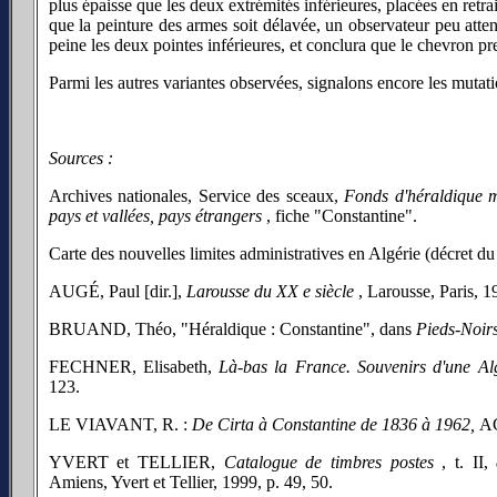
plus épaisse que les deux extrémités inférieures, placées en retra
que la peinture des armes soit délavée, un observateur peu attent
peine les deux pointes inférieures, et conclura que le chevron pr
Parmi les autres variantes observées, signalons encore les mutati
Sources :
Archives nationales, Service des sceaux,
Fonds d'héraldique m
pays et vallées, pays étrangers
, fiche "Constantine".
Carte des nouvelles limites administratives en Algérie (décret du
AUGÉ, Paul [dir.],
Larousse du XX e siècle
, Larousse, Paris, 19
BRUAND, Théo, "Héraldique : Constantine", dans
Pieds-Noirs
FECHNER, Elisabeth,
Là-bas la France. Souvenirs d'une Al
123.
LE VIAVANT, R. :
De Cirta à Constantine de 1836 à 1962,
AC
YVERT et TELLIER,
Catalogue de timbres postes
, t. II,
Amiens, Yvert et Tellier, 1999, p. 49, 50.